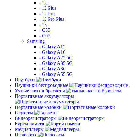
- 12
- 12 Plus
- 12 Pro
- 12 Pro Plus
- 13
- C55
- C67
Samsung
- Galaxy A15
- Galaxy A16
- Galaxy A25 5G
- Galaxy A35 5G
- Galaxy A36
- Galaxy A55 5G
Ноутбуки
Наушники беспроводные
Умные часы и браслеты
Портативные аккумуляторы
Портативные колонки
Гаджеты
Видеорегистраторы
Карты памяти
Медиаплееры
Пылесосы