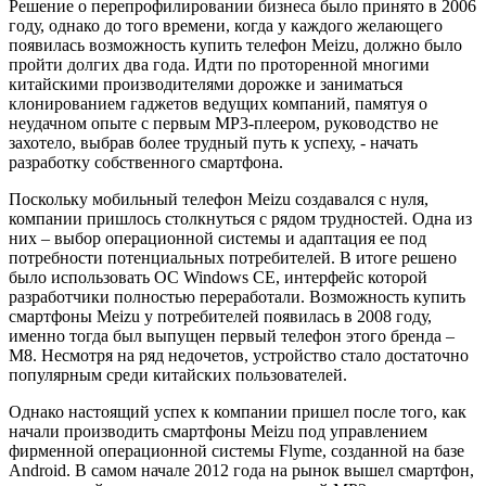
Решение о перепрофилировании бизнеса было принято в 2006
году, однако до того времени, когда у каждого желающего
появилась возможность купить телефон Meizu, должно было
пройти долгих два года. Идти по проторенной многими
китайскими производителями дорожке и заниматься
клонированием гаджетов ведущих компаний, памятуя о
неудачном опыте с первым MP3-плеером, руководство не
захотело, выбрав более трудный путь к успеху, - начать
разработку собственного смартфона.
Поскольку мобильный телефон Meizu создавался с нуля,
компании пришлось столкнуться с рядом трудностей. Одна из
них – выбор операционной системы и адаптация ее под
потребности потенциальных потребителей. В итоге решено
было использовать ОС Windows CE, интерфейс которой
разработчики полностью переработали. Возможность купить
смартфоны Meizu у потребителей появилась в 2008 году,
именно тогда был выпущен первый телефон этого бренда –
M8. Несмотря на ряд недочетов, устройство стало достаточно
популярным среди китайских пользователей.
Однако настоящий успех к компании пришел после того, как
начали производить смартфоны Meizu под управлением
фирменной операционной системы Flyme, созданной на базе
Android. В самом начале 2012 года на рынок вышел смартфон,