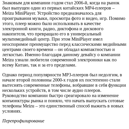
Знаковым для компании годом стал 2006-й, когда на рынок
был выпущен один из первых китайских MP4-плееров –
Meizu MiniPlayer. Устройство предназначалось для
проигрывания музыки, просмотра фото и видео, игр. Помимо
этого, плеер можно было использовать в качестве
электронной книги, радио, диктофона и дискового
накопителя, что превращало его в универсальный
мультимедийный центр. При этом MiniPlayer имел
неоспоримое преимущество перед классическими медийными
центрами своего времени – он обладал компактностью и
легкостью. Именно благодаря данному девайсу о компании
Meizu узнали любители современной электроники как по
всему Китаю, так и за его пределами.
Однако период популярности MP3-плееров был недолгим, в
начале второй половины 2000-х годов их постепенно стали
вытеснять современные телефоны, вобравшие в себя функции
нескольких устройств, в том числе аудио плееров.
Руководство компании быстро среагировало на изменение
конъюнктуры рынка и поняло, что начать выпускать сотовые
телефоны Meizu – это единственный способ выжить в новых
условиях.
Перепрофилирование