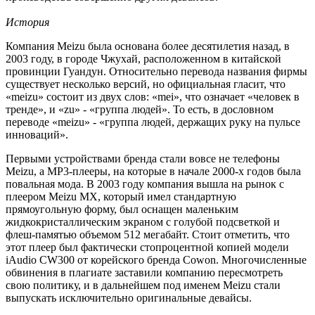
История
Компания Meizu была основана более десятилетия назад, в
2003 году, в городе Чжухай, расположенном в китайской
провинции Гуандун. Относительно перевода названия фирмы
существует несколько версий, но официальная гласит, что
«meizu» состоит из двух слов: «mei», что означает «человек в
тренде», и «zu» - «группа людей». То есть, в дословном
переводе «meizu» - «группа людей, держащих руку на пульсе
инноваций».
Первыми устройствами бренда стали вовсе не телефоны
Meizu, а MP3-плееры, на которые в начале 2000-х годов была
повальная мода. В 2003 году компания вышла на рынок с
плеером Meizu MX, который имел стандартную
прямоугольную форму, был оснащен маленьким
жидкокристаллическим экраном с голубой подсветкой и
флеш-памятью объемом 512 мегабайт. Стоит отметить, что
этот плеер был фактически стопроцентной копией модели
iAudio CW300 от корейского бренда Cowon. Многочисленные
обвинения в плагиате заставили компанию пересмотреть
свою политику, и в дальнейшем под именем Meizu стали
выпускать исключительно оригинальные девайсы.