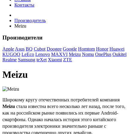
Контакты
Производитель
Meizu
Производители
Apple
Asus
BQ
Cubot
Doogee
Google
Homtom
Honor
Huawei
KUGOO
LeEco
Lenovo
MAXVI
Meizu
Nomu
OnePlus
Oukitel
Realme
Samsung
teXet
Xiaomi
ZTE
Meizu
Широкому кругу отечественных потребителей компания
Meizu
стала известна всего несколько лет назад, после того,
как на российском рынке появились их первые Android-
смартфоны. Однако началась история этого китайского
производителя электроники значительно раньше с
производства совершенно других девайсов.