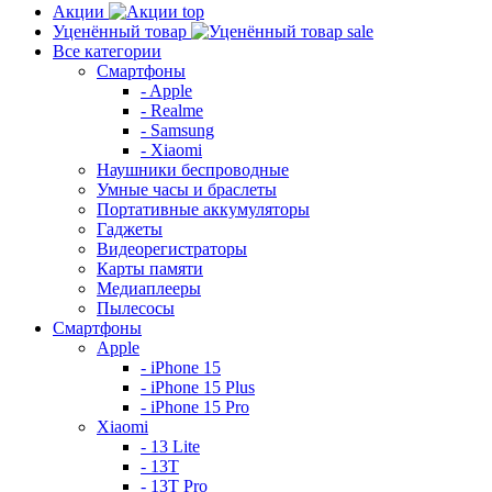
Акции
top
Уценённый товар
sale
Все категории
Смартфоны
- Apple
- Realme
- Samsung
- Xiaomi
Наушники беспроводные
Умные часы и браслеты
Портативные аккумуляторы
Гаджеты
Видеорегистраторы
Карты памяти
Медиаплееры
Пылесосы
Смартфоны
Apple
- iPhone 15
- iPhone 15 Plus
- iPhone 15 Pro
Xiaomi
- 13 Lite
- 13T
- 13T Pro