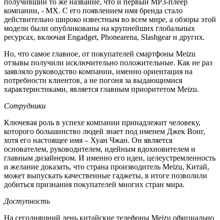
получивший то же название, что и первый MP3-плеер
компании, - MX. С его появлением имя бренда стало
действительно широко известным во всем мире, а обзоры этой
модели были опубликованы на крупнейших глобальных
ресурсах, включая Engadget, Phonearena, Slashgear и других.
Но, что самое главное, от покупателей смартфоны Meizu
отзывы получили исключительно положительные. Как не раз
заявляло руководство компании, именно ориентация на
потребности клиентов, а не погоня за выдающимися
характеристиками, является главным приоритетом Meizu.
Сотрудники
Ключевая роль в успехе компании принадлежит человеку,
которого большинство людей знает под именем Джек Вонг,
хотя его настоящее имя – Хуан Чжан. Он является
основателем, руководителем, идейным вдохновителем и
главным дизайнером. И именно его идеи, целеустремленность
и желание доказать, что страна производитель Meizu, Китай,
может выпускать качественные гаджеты, в итоге позволили
добиться признания покупателей многих стран мира.
Доступность
На сегодняшний день китайские телефоны Meizu официально