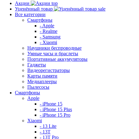
Акции
top
Уценённый товар
sale
Все категории
Смартфоны
- Apple
- Realme
- Samsung
- Xiaomi
Наушники беспроводные
Умные часы и браслеты
Портативные аккумуляторы
Гаджеты
Видеорегистраторы
Карты памяти
Медиаплееры
Пылесосы
Смартфоны
Apple
- iPhone 15
- iPhone 15 Plus
- iPhone 15 Pro
Xiaomi
- 13 Lite
- 13T
- 13T Pro