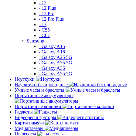
- 12
- 12 Plus
- 12 Pro
- 12 Pro Plus
- 13
- C55
- C67
Samsung
- Galaxy A15
- Galaxy A16
- Galaxy A25 5G
- Galaxy A35 5G
- Galaxy A36
- Galaxy A55 5G
Ноутбуки
Наушники беспроводные
Умные часы и браслеты
Портативные аккумуляторы
Портативные колонки
Гаджеты
Видеорегистраторы
Карты памяти
Медиаплееры
Пылесосы