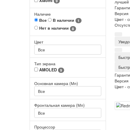
Xiaomi
9
лучшей 
Гаранти
Версия 
Наличие
Цвет -
с
Все
В наличии
1
Отсутст
Нет в наличии
8
Уведо
Цвет
Все
Быстр
Тип экрана
Быстр
AMOLED
9
Гаранти
Версия 
Основная камера (Мп)
Цвет -
с
Все
Фронтальная камера (Мп)
Все
Процессор