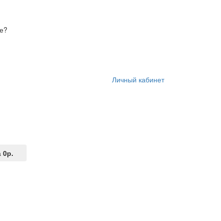
е
?
Личный кабинет
а
0р.