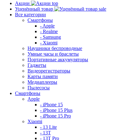
Акции
top
Уценённый товар
sale
Все категории
Смартфоны
- Apple
- Realme
- Samsung
- Xiaomi
Наушники беспроводные
Умные часы и браслеты
Портативные аккумуляторы
Гаджеты
Видеорегистраторы
Карты памяти
Медиаплееры
Пылесосы
Смартфоны
Apple
- iPhone 15
- iPhone 15 Plus
- iPhone 15 Pro
Xiaomi
- 13 Lite
- 13T
- 13T Pro