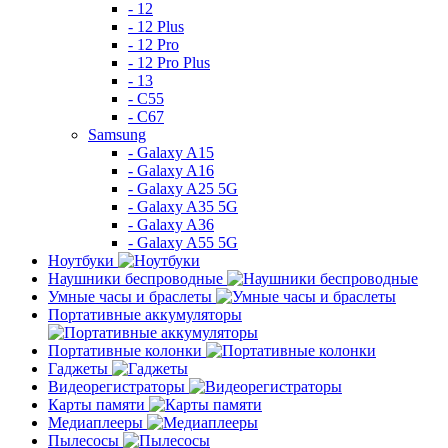
- 12
- 12 Plus
- 12 Pro
- 12 Pro Plus
- 13
- C55
- C67
Samsung
- Galaxy A15
- Galaxy A16
- Galaxy A25 5G
- Galaxy A35 5G
- Galaxy A36
- Galaxy A55 5G
Ноутбуки
Наушники беспроводные
Умные часы и браслеты
Портативные аккумуляторы
Портативные колонки
Гаджеты
Видеорегистраторы
Карты памяти
Медиаплееры
Пылесосы