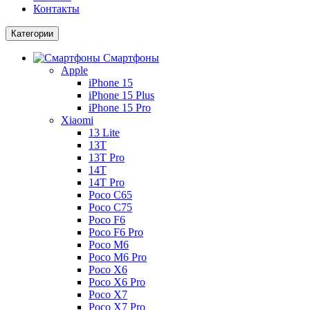
Контакты
Категории
Смартфоны
Apple
iPhone 15
iPhone 15 Plus
iPhone 15 Pro
Xiaomi
13 Lite
13T
13T Pro
14T
14T Pro
Poco C65
Poco C75
Poco F6
Poco F6 Pro
Poco M6
Poco M6 Pro
Poco X6
Poco X6 Pro
Poco X7
Poco X7 Pro