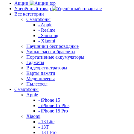
Акции
top
Уценённый товар
sale
Все категории
Смартфоны
- Apple
- Realme
- Samsung
- Xiaomi
Наушники беспроводные
Умные часы и браслеты
Портативные аккумуляторы
Гаджеты
Видеорегистраторы
Карты памяти
Медиаплееры
Пылесосы
Смартфоны
Apple
- iPhone 15
- iPhone 15 Plus
- iPhone 15 Pro
Xiaomi
- 13 Lite
- 13T
- 13T Pro