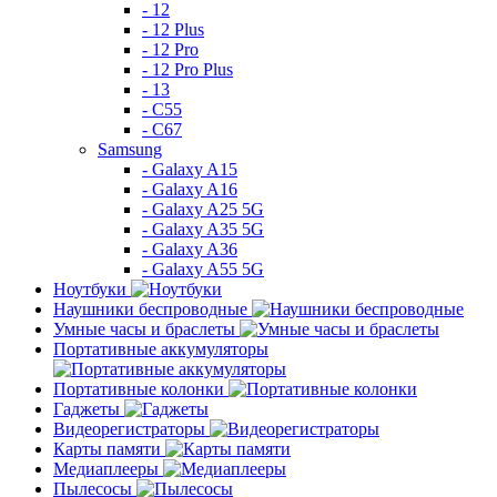
- 12
- 12 Plus
- 12 Pro
- 12 Pro Plus
- 13
- C55
- C67
Samsung
- Galaxy A15
- Galaxy A16
- Galaxy A25 5G
- Galaxy A35 5G
- Galaxy A36
- Galaxy A55 5G
Ноутбуки
Наушники беспроводные
Умные часы и браслеты
Портативные аккумуляторы
Портативные колонки
Гаджеты
Видеорегистраторы
Карты памяти
Медиаплееры
Пылесосы