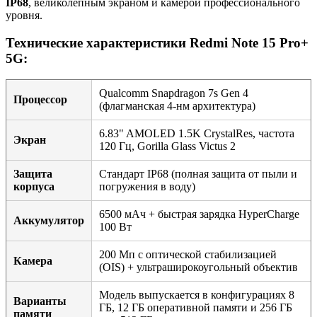
IP68
, великолепным экраном и камерой профессионального
уровня.
Технические характеристики Redmi Note 15 Pro+
5G:
Qualcomm Snapdragon 7s Gen 4
Процессор
(флагманская 4-нм архитектура)
6.83" AMOLED 1.5K CrystalRes, частота
Экран
120 Гц, Gorilla Glass Victus 2
Защита
Стандарт IP68 (полная защита от пыли и
корпуса
погружения в воду)
6500 мАч + быстрая зарядка HyperCharge
Аккумулятор
100 Вт
200 Мп с оптической стабилизацией
Камера
(OIS) + ультраширокоугольный объектив
Модель выпускается в конфигурациях 8
Варианты
ГБ, 12 ГБ оперативной памяти и 256 ГБ
памяти