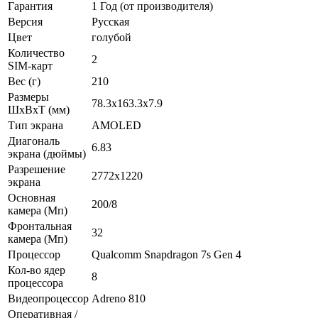
Гарантия
1 Год (от производителя)
Версия
Русская
Цвет
голубой
Количество
2
SIM-карт
Вес (г)
210
Размеры
78.3x163.3x7.9
ШxВxТ (мм)
Тип экрана
AMOLED
Диагональ
6.83
экрана (дюймы)
Разрешение
2772x1220
экрана
Основная
200/8
камера (Мп)
Фронтальная
32
камера (Мп)
Процессор
Qualcomm Snapdragon 7s Gen 4
Кол-во ядер
8
процессора
Видеопроцессор
Adreno 810
Оперативная /