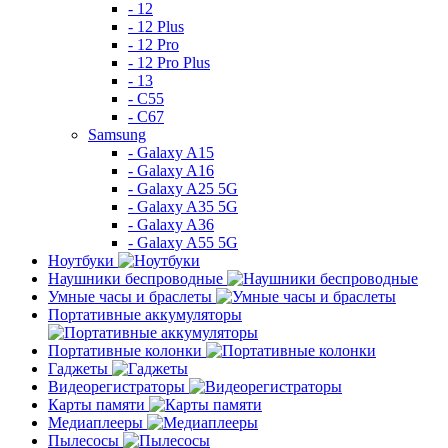
- 12
- 12 Plus
- 12 Pro
- 12 Pro Plus
- 13
- C55
- C67
Samsung
- Galaxy A15
- Galaxy A16
- Galaxy A25 5G
- Galaxy A35 5G
- Galaxy A36
- Galaxy A55 5G
Ноутбуки
Наушники беспроводные
Умные часы и браслеты
Портативные аккумуляторы
Портативные колонки
Гаджеты
Видеорегистраторы
Карты памяти
Медиаплееры
Пылесосы