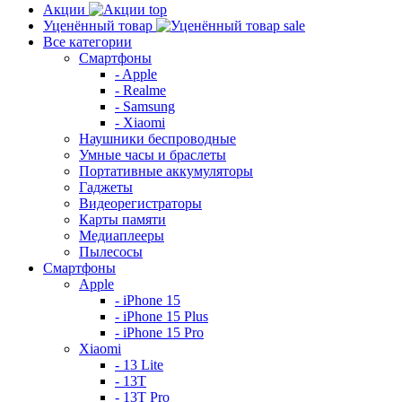
Акции
top
Уценённый товар
sale
Все категории
Смартфоны
- Apple
- Realme
- Samsung
- Xiaomi
Наушники беспроводные
Умные часы и браслеты
Портативные аккумуляторы
Гаджеты
Видеорегистраторы
Карты памяти
Медиаплееры
Пылесосы
Смартфоны
Apple
- iPhone 15
- iPhone 15 Plus
- iPhone 15 Pro
Xiaomi
- 13 Lite
- 13T
- 13T Pro