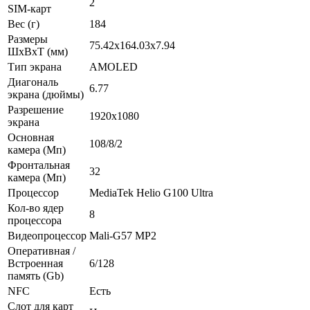
2
SIM-карт
Вес (г)
184
Размеры
75.42x164.03x7.94
ШxВxТ (мм)
Тип экрана
AMOLED
Диагональ
6.77
экрана (дюймы)
Разрешение
1920x1080
экрана
Основная
108/8/2
камера (Мп)
Фронтальная
32
камера (Мп)
Процессор
MediaTek Helio G100 Ultra
Кол-во ядер
8
процессора
Видеопроцессор
Mali-G57 MP2
Оперативная /
Встроенная
6/128
память (Gb)
NFC
Есть
Слот для карт