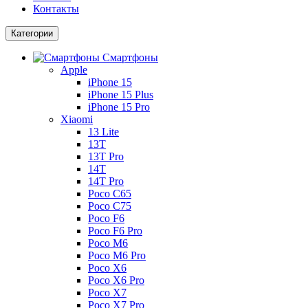
Контакты
Категории
Смартфоны
Apple
iPhone 15
iPhone 15 Plus
iPhone 15 Pro
Xiaomi
13 Lite
13T
13T Pro
14T
14T Pro
Poco C65
Poco C75
Poco F6
Poco F6 Pro
Poco M6
Poco M6 Pro
Poco X6
Poco X6 Pro
Poco X7
Poco X7 Pro