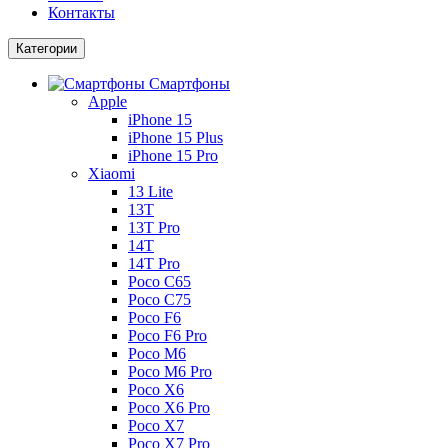
Контакты
Категории
Смартфоны
Apple
iPhone 15
iPhone 15 Plus
iPhone 15 Pro
Xiaomi
13 Lite
13T
13T Pro
14T
14T Pro
Poco C65
Poco C75
Poco F6
Poco F6 Pro
Poco M6
Poco M6 Pro
Poco X6
Poco X6 Pro
Poco X7
Poco X7 Pro