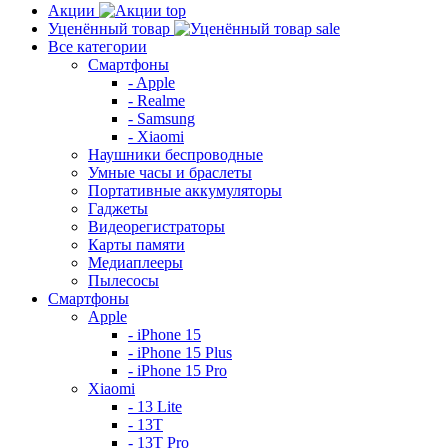
Акции
top
Уценённый товар
sale
Все категории
Смартфоны
- Apple
- Realme
- Samsung
- Xiaomi
Наушники беспроводные
Умные часы и браслеты
Портативные аккумуляторы
Гаджеты
Видеорегистраторы
Карты памяти
Медиаплееры
Пылесосы
Смартфоны
Apple
- iPhone 15
- iPhone 15 Plus
- iPhone 15 Pro
Xiaomi
- 13 Lite
- 13T
- 13T Pro