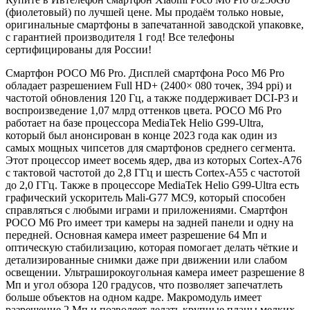
(фиолетовый) по лучшей цене. Мы продаём только новые,
оригинальные смартфоны в запечатанной заводской упаковке,
с гарантией производителя 1 год! Все телефоны
сертифицированы для России!
Смартфон POCO M6 Pro. Дисплей смартфона Poco M6 Pro
обладает разрешением Full HD+ (2400× 080 точек, 394 ppi) и
частотой обновления 120 Гц, а также поддерживает DCI-P3 и
воспроизведение 1,07 млрд оттенков цвета. POCO M6 Pro
работает на базе процессора MediaTek Helio G99-Ultra,
который был анонсирован в конце 2023 года как один из
самых мощных чипсетов для смартфонов среднего сегмента.
Этот процессор имеет восемь ядер, два из которых Cortex-A76
с тактовой частотой до 2,8 ГГц и шесть Cortex-A55 с частотой
до 2,0 ГГц. Также в процессоре MediaTek Helio G99-Ultra есть
графический ускоритель Mali-G77 MC9, который способен
справляться с любыми играми и приложениями. Смартфон
POCO M6 Pro имеет три камеры на задней панели и одну на
передней. Основная камера имеет разрешение 64 Мп и
оптическую стабилизацию, которая помогает делать чёткие и
детализированные снимки даже при движении или слабом
освещении. Ультраширокоугольная камера имеет разрешение 8
Мп и угол обзора 120 градусов, что позволяет запечатлеть
больше объектов на одном кадре. Макромодуль имеет
разрешение 2 Мп и позволяет делать крупные планы мелких