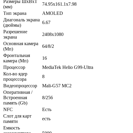
Размеры ШxВxТ
74.95x161.1x7.98
(мм)
Тип экрана
AMOLED
Диагональ экрана
6.67
(дюймы)
Разрешение
2408x1080
экрана
Основная камера
64/8/2
(Мп)
Фронтальная
16
камера (Мп)
Процессор
MediaTek Helio G99-Ultra
Кол-во ядер
8
процессора
Видеопроцессор
Mali-G57 MC2
Оперативная /
Встроенная
8/256
память (Gb)
NFC
Есть
Слот для карт
есть
памяти
Емкость