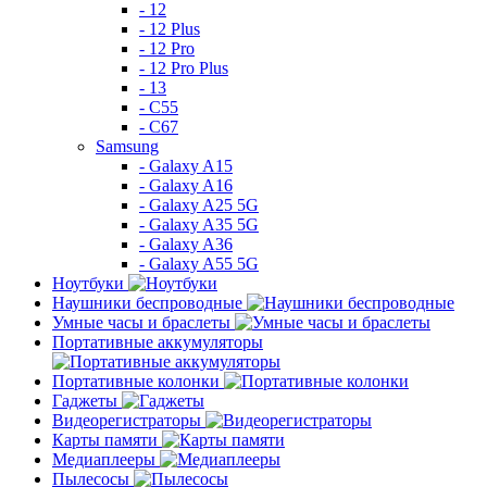
- 12
- 12 Plus
- 12 Pro
- 12 Pro Plus
- 13
- C55
- C67
Samsung
- Galaxy A15
- Galaxy A16
- Galaxy A25 5G
- Galaxy A35 5G
- Galaxy A36
- Galaxy A55 5G
Ноутбуки
Наушники беспроводные
Умные часы и браслеты
Портативные аккумуляторы
Портативные колонки
Гаджеты
Видеорегистраторы
Карты памяти
Медиаплееры
Пылесосы