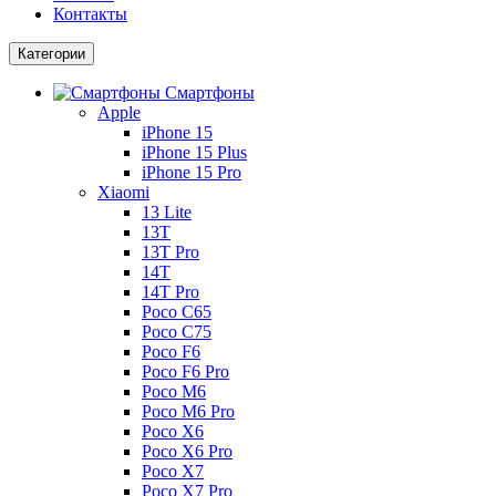
Контакты
Категории
Смартфоны
Apple
iPhone 15
iPhone 15 Plus
iPhone 15 Pro
Xiaomi
13 Lite
13T
13T Pro
14T
14T Pro
Poco C65
Poco C75
Poco F6
Poco F6 Pro
Poco M6
Poco M6 Pro
Poco X6
Poco X6 Pro
Poco X7
Poco X7 Pro