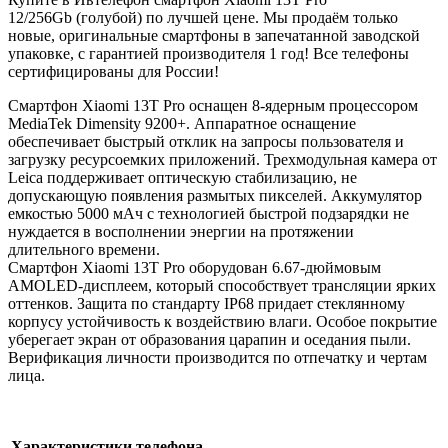
12/256Gb (голубой) по лучшей цене. Мы продаём только
новые, оригинальные смартфоны в запечатанной заводской
упаковке, с гарантией производителя 1 год! Все телефоны
сертифицированы для России!
Смартфон Xiaomi 13T Pro оснащен 8-ядерным процессором
MediaTek Dimensity 9200+. Аппаратное оснащение
обеспечивает быстрый отклик на запросы пользователя и
загрузку ресурсоемких приложений. Трехмодульная камера от
Leica поддерживает оптическую стабилизацию, не
допускающую появления размытых пикселей. Аккумулятор
емкостью 5000 мАч с технологией быстрой подзарядки не
нуждается в восполнении энергии на протяжении
длительного времени.
Смартфон Xiaomi 13T Pro оборудован 6.67-дюймовым
AMOLED-дисплеем, который способствует трансляции ярких
оттенков. Защита по стандарту IP68 придает стеклянному
корпусу устойчивость к воздействию влаги. Особое покрытие
уберегает экран от образования царапин и оседания пыли.
Верификация личности производится по отпечатку и чертам
лица.
Характеристики телефона