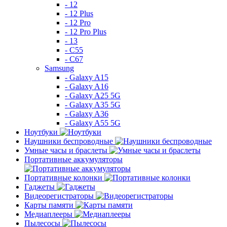
- 12
- 12 Plus
- 12 Pro
- 12 Pro Plus
- 13
- C55
- C67
Samsung
- Galaxy A15
- Galaxy A16
- Galaxy A25 5G
- Galaxy A35 5G
- Galaxy A36
- Galaxy A55 5G
Ноутбуки
Наушники беспроводные
Умные часы и браслеты
Портативные аккумуляторы
Портативные колонки
Гаджеты
Видеорегистраторы
Карты памяти
Медиаплееры
Пылесосы