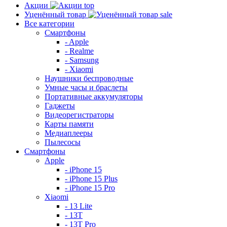
Акции
top
Уценённый товар
sale
Все категории
Смартфоны
- Apple
- Realme
- Samsung
- Xiaomi
Наушники беспроводные
Умные часы и браслеты
Портативные аккумуляторы
Гаджеты
Видеорегистраторы
Карты памяти
Медиаплееры
Пылесосы
Смартфоны
Apple
- iPhone 15
- iPhone 15 Plus
- iPhone 15 Pro
Xiaomi
- 13 Lite
- 13T
- 13T Pro