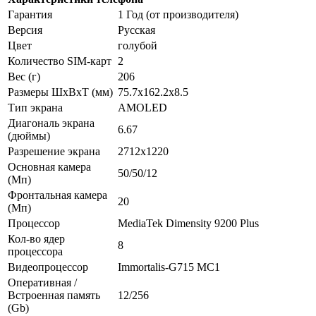
Гарантия
1 Год (от производителя)
Версия
Русская
Цвет
голубой
Количество SIM-карт
2
Вес (г)
206
Размеры ШxВxТ (мм)
75.7x162.2x8.5
Тип экрана
AMOLED
Диагональ экрана
6.67
(дюймы)
Разрешение экрана
2712x1220
Основная камера
50/50/12
(Мп)
Фронтальная камера
20
(Мп)
Процессор
MediaTek Dimensity 9200 Plus
Кол-во ядер
8
процессора
Видеопроцессор
Immortalis-G715 MC1
Оперативная /
Встроенная память
12/256
(Gb)