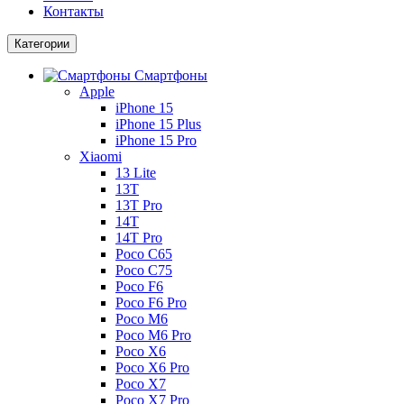
Контакты
Категории
Смартфоны
Apple
iPhone 15
iPhone 15 Plus
iPhone 15 Pro
Xiaomi
13 Lite
13T
13T Pro
14T
14T Pro
Poco C65
Poco C75
Poco F6
Poco F6 Pro
Poco M6
Poco M6 Pro
Poco X6
Poco X6 Pro
Poco X7
Poco X7 Pro