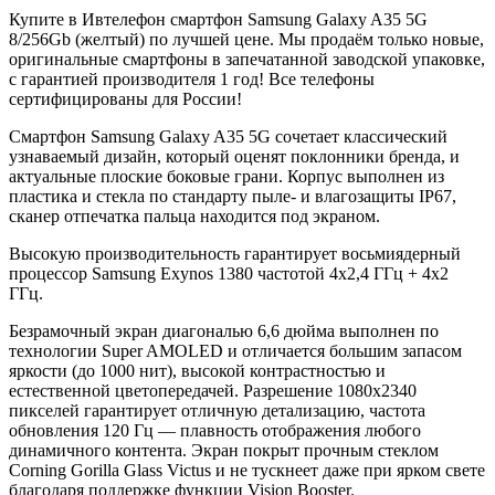
Купите в Ивтелефон смартфон Samsung Galaxy A35 5G
8/256Gb (желтый) по лучшей цене. Мы продаём только новые,
оригинальные смартфоны в запечатанной заводской упаковке,
с гарантией производителя 1 год! Все телефоны
сертифицированы для России!
Смартфон Samsung Galaxy A35 5G сочетает классический
узнаваемый дизайн, который оценят поклонники бренда, и
актуальные плоские боковые грани. Корпус выполнен из
пластика и стекла по стандарту пыле- и влагозащиты IP67,
сканер отпечатка пальца находится под экраном.
Высокую производительность гарантирует восьмиядерный
процессор Samsung Exynos 1380 частотой 4x2,4 ГГц + 4x2
ГГц.
Безрамочный экран диагональю 6,6 дюйма выполнен по
технологии Super AMOLED и отличается большим запасом
яркости (до 1000 нит), высокой контрастностью и
естественной цветопередачей. Разрешение 1080x2340
пикселей гарантирует отличную детализацию, частота
обновления 120 Гц — плавность отображения любого
динамичного контента. Экран покрыт прочным стеклом
Corning Gorilla Glass Victus и не тускнеет даже при ярком свете
благодаря поддержке функции Vision Booster.