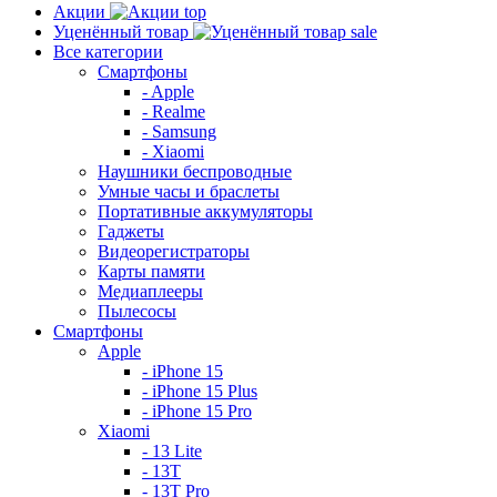
Акции
top
Уценённый товар
sale
Все категории
Смартфоны
- Apple
- Realme
- Samsung
- Xiaomi
Наушники беспроводные
Умные часы и браслеты
Портативные аккумуляторы
Гаджеты
Видеорегистраторы
Карты памяти
Медиаплееры
Пылесосы
Смартфоны
Apple
- iPhone 15
- iPhone 15 Plus
- iPhone 15 Pro
Xiaomi
- 13 Lite
- 13T
- 13T Pro