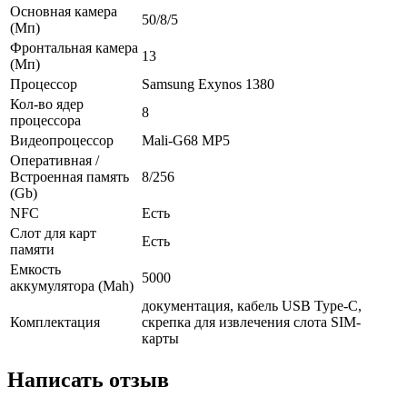
Основная камера
50/8/5
(Мп)
Фронтальная камера
13
(Мп)
Процессор
Samsung Exynos 1380
Кол-во ядер
8
процессора
Видеопроцессор
Mali-G68 MP5
Оперативная /
Встроенная память
8/256
(Gb)
NFC
Есть
Слот для карт
Есть
памяти
Емкость
5000
аккумулятора (Mah)
документация, кабель USB Type-C,
Комплектация
скрепка для извлечения слота SIM-
карты
Написать отзыв