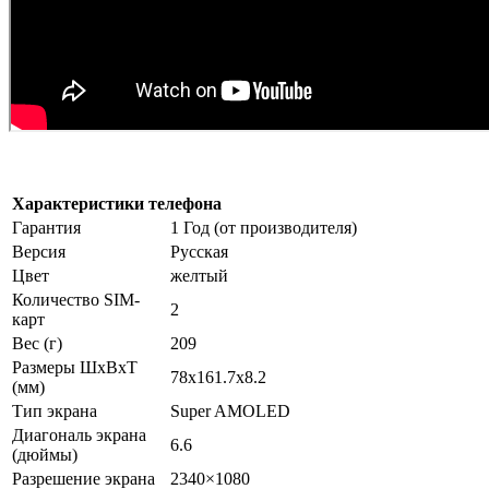
Характеристики телефона
Гарантия
1 Год (от производителя)
Версия
Русская
Цвет
желтый
Количество SIM-
2
карт
Вес (г)
209
Размеры ШxВxТ
78x161.7x8.2
(мм)
Тип экрана
Super AMOLED
Диагональ экрана
6.6
(дюймы)
Разрешение экрана
2340×1080