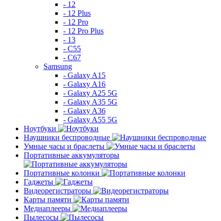
- 12
- 12 Plus
- 12 Pro
- 12 Pro Plus
- 13
- C55
- C67
Samsung
- Galaxy A15
- Galaxy A16
- Galaxy A25 5G
- Galaxy A35 5G
- Galaxy A36
- Galaxy A55 5G
Ноутбуки
Наушники беспроводные
Умные часы и браслеты
Портативные аккумуляторы
Портативные колонки
Гаджеты
Видеорегистраторы
Карты памяти
Медиаплееры
Пылесосы