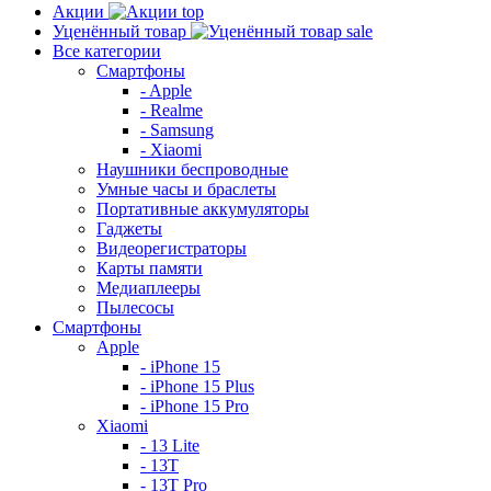
Акции
top
Уценённый товар
sale
Все категории
Смартфоны
- Apple
- Realme
- Samsung
- Xiaomi
Наушники беспроводные
Умные часы и браслеты
Портативные аккумуляторы
Гаджеты
Видеорегистраторы
Карты памяти
Медиаплееры
Пылесосы
Смартфоны
Apple
- iPhone 15
- iPhone 15 Plus
- iPhone 15 Pro
Xiaomi
- 13 Lite
- 13T
- 13T Pro