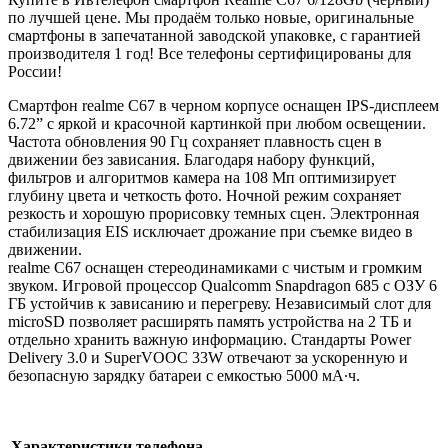
по лучшей цене. Мы продаём только новые, оригинальные
смартфоны в запечатанной заводской упаковке, с гарантией
производителя 1 год! Все телефоны сертифицированы для
России!
Смартфон realme C67 в черном корпусе оснащен IPS-дисплеем
6.72” с яркой и красочной картинкой при любом освещении.
Частота обновления 90 Гц сохраняет плавность сцен в
движении без зависания. Благодаря набору функций,
фильтров и алгоритмов камера на 108 Мп оптимизирует
глубину цвета и четкость фото. Ночной режим сохраняет
резкость и хорошую прорисовку темных сцен. Электронная
стабилизация EIS исключает дрожание при съемке видео в
движении.
realme C67 оснащен стереодинамиками с чистым и громким
звуком. Игровой процессор Qualcomm Snapdragon 685 с ОЗУ 6
ГБ устойчив к зависанию и перегреву. Независимый слот для
microSD позволяет расширять память устройства на 2 ТБ и
отдельно хранить важную информацию. Стандарты Power
Delivery 3.0 и SuperVOOC 33W отвечают за ускоренную и
безопасную зарядку батареи с емкостью 5000 мА∙ч.
Характеристики телефона