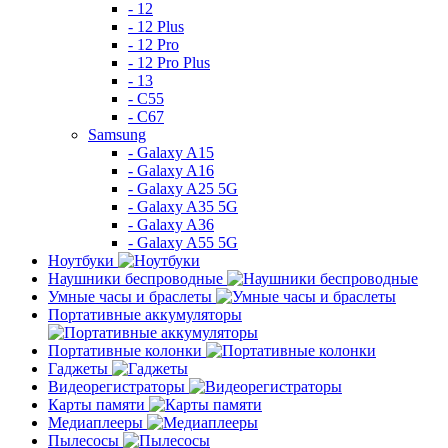
- 12
- 12 Plus
- 12 Pro
- 12 Pro Plus
- 13
- C55
- C67
Samsung
- Galaxy A15
- Galaxy A16
- Galaxy A25 5G
- Galaxy A35 5G
- Galaxy A36
- Galaxy A55 5G
Ноутбуки
Наушники беспроводные
Умные часы и браслеты
Портативные аккумуляторы
Портативные колонки
Гаджеты
Видеорегистраторы
Карты памяти
Медиаплееры
Пылесосы