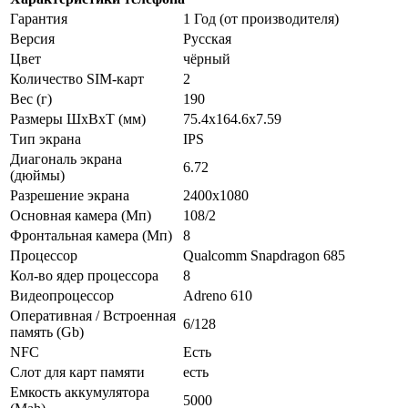
Гарантия
1 Год (от производителя)
Версия
Русская
Цвет
чёрный
Количество SIM-карт
2
Вес (г)
190
Размеры ШxВxТ (мм)
75.4x164.6x7.59
Тип экрана
IPS
Диагональ экрана
6.72
(дюймы)
Разрешение экрана
2400x1080
Основная камера (Мп)
108/2
Фронтальная камера (Мп)
8
Процессор
Qualcomm Snapdragon 685
Кол-во ядер процессора
8
Видеопроцессор
Adreno 610
Оперативная / Встроенная
6/128
память (Gb)
NFC
Есть
Слот для карт памяти
есть
Емкость аккумулятора
5000