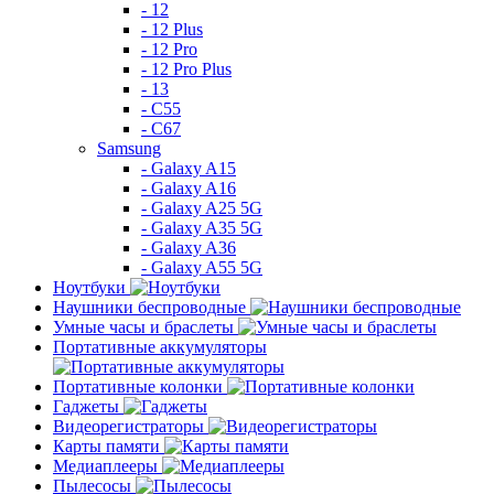
- 12
- 12 Plus
- 12 Pro
- 12 Pro Plus
- 13
- C55
- C67
Samsung
- Galaxy A15
- Galaxy A16
- Galaxy A25 5G
- Galaxy A35 5G
- Galaxy A36
- Galaxy A55 5G
Ноутбуки
Наушники беспроводные
Умные часы и браслеты
Портативные аккумуляторы
Портативные колонки
Гаджеты
Видеорегистраторы
Карты памяти
Медиаплееры
Пылесосы