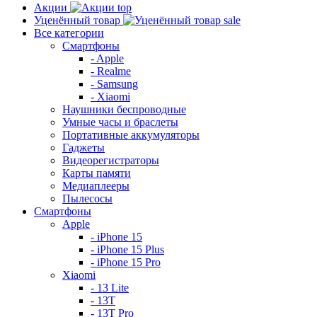
Акции
top
Уценённый товар
sale
Все категории
Смартфоны
- Apple
- Realme
- Samsung
- Xiaomi
Наушники беспроводные
Умные часы и браслеты
Портативные аккумуляторы
Гаджеты
Видеорегистраторы
Карты памяти
Медиаплееры
Пылесосы
Смартфоны
Apple
- iPhone 15
- iPhone 15 Plus
- iPhone 15 Pro
Xiaomi
- 13 Lite
- 13T
- 13T Pro