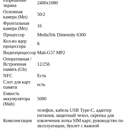
Разрешение
2400x1080
экрана
Основная
50/2
камера (Мп)
Фронтальная
16
камера (Мп)
Процессор
MediaTek Dimensity 6300
Кол-во ядер
8
процессора
Видеопроцессор
Mali-G57 MP2
Оперативная /
Встроенная
12/256
память (Gb)
NFC
Есть
Слот для карт
есть
памяти
Емкость
аккумулятора
5000
(Mah)
телефон, кабель USB Type-C, адаптер
питания, защитный чехол, скрепка для
Комплектация
извлечения лотка SIM карт, руководство по
эксплуатации, буклет с важной