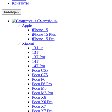
Контакты
Категории
Смартфоны
Apple
iPhone 15
iPhone 15 Plus
iPhone 15 Pro
Xiaomi
13 Lite
13T
13T Pro
14T
14T Pro
Poco C65
Poco C75
Poco F6
Poco F6 Pro
Poco M6
Poco M6 Pro
Poco X6
Poco X6 Pro
Poco X7
Poco X7 Pro